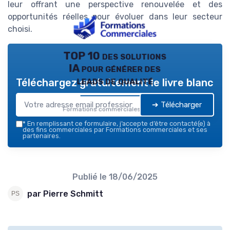
leur offrant une perspective renouvelée et des
opportunités réelles pour évoluer dans leur secteur
choisi.
TOP 10 des solutions
IA pour générer des
leads de qualité
Téléchargez gratuitement le livre blanc
➔ Télécharger
Formations commerciales — 2026
*
En remplissant ce formulaire, j’accepte d’être contacté(e) à
des fins commerciales par Formations commerciales et ses
partenaires.
Publié le
18/06/2025
par Pierre Schmitt