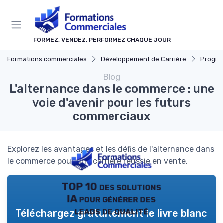
Panneau de gestion des cookies
FORMEZ, VENDEZ, PERFORMEZ CHAQUE JOUR
Formations commerciales
Développement de Carrière
Progressi
Blog
L'alternance dans le commerce : une
voie d'avenir pour les futurs
commerciaux
Explorez les avantages et les défis de l'alternance dans
le commerce pour une carrière réussie en vente.
TOP 10 des solutions
IA pour générer des
leads de qualité
Téléchargez gratuitement le livre blanc