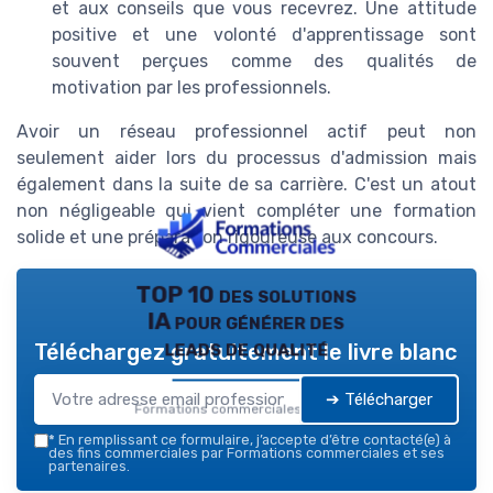
et aux conseils que vous recevrez. Une attitude
positive et une volonté d'apprentissage sont
souvent perçues comme des qualités de
motivation par les professionnels.
Avoir un réseau professionnel actif peut non
seulement aider lors du processus d'admission mais
également dans la suite de sa carrière. C'est un atout
non négligeable qui vient compléter une formation
solide et une préparation rigoureuse aux concours.
TOP 10 des solutions
IA pour générer des
leads de qualité
Téléchargez gratuitement le livre blanc
➔ Télécharger
Formations commerciales — 2026
*
En remplissant ce formulaire, j’accepte d’être contacté(e) à
des fins commerciales par Formations commerciales et ses
partenaires.