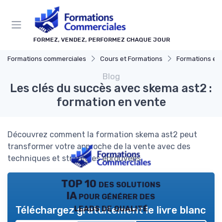
Panneau de gestion des cookies
FORMEZ, VENDEZ, PERFORMEZ CHAQUE JOUR
Formations commerciales
Cours et Formations
Formations en 
Blog
Les clés du succès avec skema ast2 :
formation en vente
Découvrez comment la formation skema ast2 peut
transformer votre approche de la vente avec des
techniques et stratégies éprouvées.
TOP 10 des solutions
IA pour générer des
leads de qualité
Téléchargez gratuitement le livre blanc