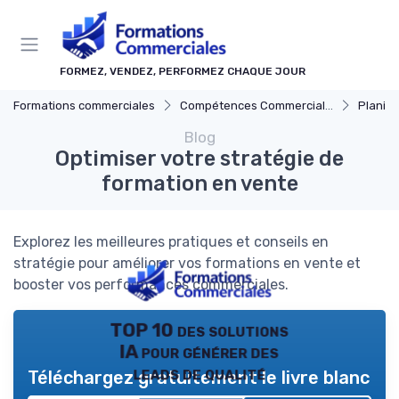
Panneau de gestion des cookies
FORMEZ, VENDEZ, PERFORMEZ CHAQUE JOUR
Formations commerciales
Compétences Commerciales Clés
Planificat
Blog
Optimiser votre stratégie de
formation en vente
Explorez les meilleures pratiques et conseils en
stratégie pour améliorer vos formations en vente et
booster vos performances commerciales.
TOP 10 des solutions
IA pour générer des
leads de qualité
Téléchargez gratuitement le livre blanc