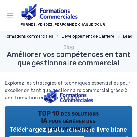
Panneau de gestion des cookies
FORMEZ, VENDEZ, PERFORMEZ CHAQUE JOUR
Formations commerciales
Développement de Carrière
Leadership
Blog
Améliorer vos compétences en tant
que gestionnaire commercial
Explorez les stratégies et techniques essentielles pour
exceller en tant que gestionnaire commercial grâce à
une formation en vente efficace.
TOP 10 des solutions
IA pour générer des
leads de qualité
Téléchargez gratuitement le livre blanc