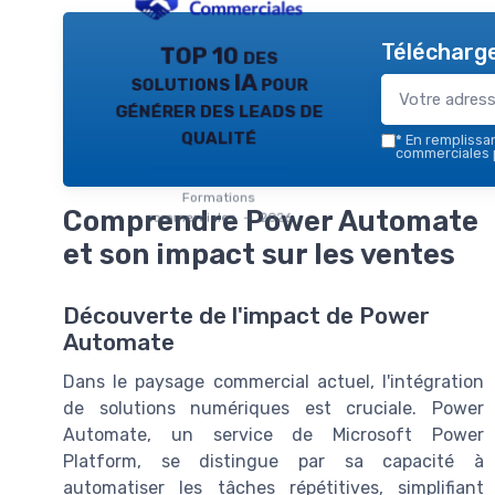
Télécharge
TOP 10 des
solutions IA pour
générer des leads de
qualité
*
En remplissant
commerciales 
Formations
Comprendre Power Automate
commerciales — 2026
et son impact sur les ventes
Découverte de l'impact de Power
Automate
Dans le paysage commercial actuel, l'intégration
de solutions numériques est cruciale. Power
Automate, un service de Microsoft Power
Platform, se distingue par sa capacité à
automatiser les tâches répétitives, simplifiant