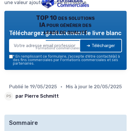
une valeur ajoutée à votre entreprise.
TOP 10 des solutions
IA pour générer des
leads de qualité
Téléchargez gratuitement le livre blanc
➔ Télécharger
Formations commerciales — 2026
*
En remplissant ce formulaire, j’accepte d’être contacté(e) à
des fins commerciales par Formations commerciales et ses
partenaires.
Publié le
19/05/2025
• Mis à jour le
20/05/2025
par Pierre Schmitt
Sommaire