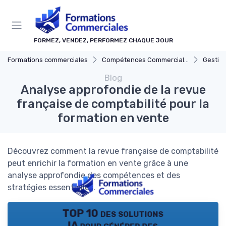
Panneau de gestion des cookies
FORMEZ, VENDEZ, PERFORMEZ CHAQUE JOUR
Formations commerciales
Compétences Commerciales Clés
Gestion de
Blog
Analyse approfondie de la revue
française de comptabilité pour la
formation en vente
Découvrez comment la revue française de comptabilité
peut enrichir la formation en vente grâce à une
analyse approfondie des compétences et des
stratégies essentielles.
TOP 10 des solutions
IA pour générer des