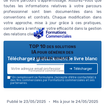
de votre parcours d'apprentissage. Assurez-vous que
toutes les informations relatives à votre parcours
professionnel sont bien documentées dans les
conventions et contrats. Chaque modification dans
votre approche, mise à jour grâce à ces pratiques,
contribuera à renforcer votre efficacité dans la gestion
des relations clientèle.
TOP 10 des solutions
IA pour générer des
leads de qualité
Téléchargez gratuitement le livre blanc
➔ Télécharger
Formations commerciales — 2026
*
En remplissant ce formulaire, j’accepte d’être contacté(e) à
des fins commerciales par Formations commerciales et ses
partenaires.
Publié le
23/05/2025
• Mis à jour le
24/05/2025