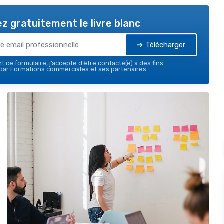
z gratuitement le livre blanc
➔ Télécharger
 ce formulaire, j’accepte d’être contacté(e) à des fins
par Formations commerciales et ses partenaires.