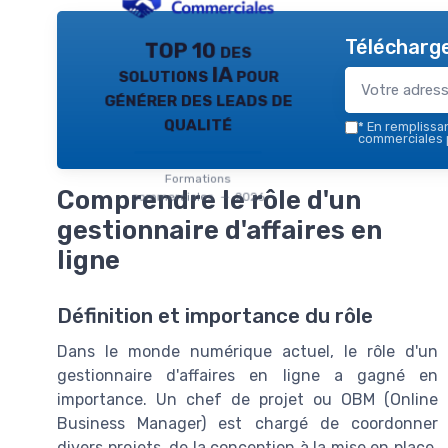
Télécharge
TOP 10 des
solutions IA pour
générer des leads de
qualité
*
En remplissant
commerciales 
Formations
Comprendre le rôle d'un
commerciales — 2026
gestionnaire d'affaires en
ligne
Définition et importance du rôle
Dans le monde numérique actuel, le rôle d'un
gestionnaire d'affaires en ligne a gagné en
importance. Un chef de projet ou OBM (Online
Business Manager) est chargé de coordonner
divers projets, de la conception à la mise en place,