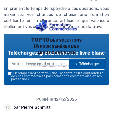
En prenant le temps de répondre à ces questions, vous
maximisez vos chances de choisir une formation
certifiante en intelligence artificielle qui valorisera
réellement vos compétences sur le marché du travail.
TOP 10 des solutions
IA pour générer des
leads de qualité
Téléchargez gratuitement le livre blanc
➔ Télécharger
Formations commerciales — 2026
*
En remplissant ce formulaire, j’accepte d’être contacté(e) à
des fins commerciales par Formations commerciales et ses
partenaires.
Publié le
12/12/2025
par Pierre Schmitt