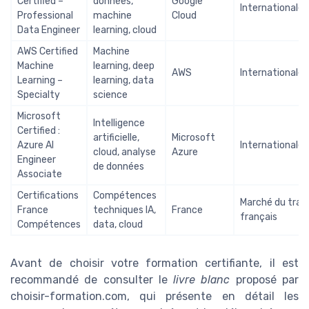
Certified –
données,
Google
Internationale
Professional
machine
Cloud
Data Engineer
learning, cloud
AWS Certified
Machine
Machine
learning, deep
AWS
Internationale
Learning –
learning, data
Specialty
science
Microsoft
Intelligence
Certified :
artificielle,
Microsoft
Azure AI
Internationale
cloud, analyse
Azure
Engineer
de données
Associate
Certifications
Compétences
Marché du trava
France
techniques IA,
France
français
Compétences
data, cloud
Avant de choisir votre formation certifiante, il est
recommandé de consulter le
livre blanc
proposé par
choisir-formation.com, qui présente en détail les