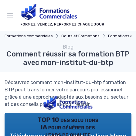
Panneau de gestion des cookies
FORMEZ, VENDEZ, PERFORMEZ CHAQUE JOUR
Formations commerciales
Cours et Formations
Formations en 
Blog
Comment réussir sa formation BTP
avec mon-institut-du-btp
Découvrez comment mon-institut-du-btp formation
BTP peut transformer votre parcours professionnel
grâce à une approche adaptée aux besoins du secteur
et des conseils pratiques pour réussir.
TOP 10 des solutions
IA pour générer des
leads de qualité
Téléchargez gratuitement le livre blanc