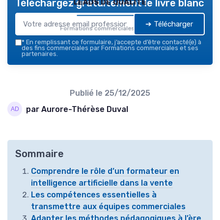
leads de qualité
Téléchargez gratuitement le livre blanc
➔ Télécharger
Formations commerciales — 2026
*
En remplissant ce formulaire, j’accepte d’être contacté(e) à
des fins commerciales par Formations commerciales et ses
partenaires.
Publié le
25/12/2025
par Aurore-Thérèse Duval
Sommaire
Comprendre le rôle d’un formateur en
intelligence artificielle dans la vente
Les compétences essentielles à
transmettre aux équipes commerciales
Adapter les méthodes pédagogiques à l’ère