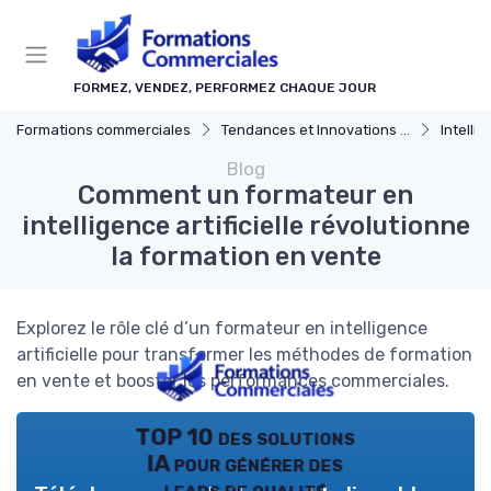
Panneau de gestion des cookies
FORMEZ, VENDEZ, PERFORMEZ CHAQUE JOUR
Formations commerciales
Tendances et Innovations dans la formation commerciale
Intellige
Blog
Comment un formateur en
intelligence artificielle révolutionne
la formation en vente
Explorez le rôle clé d’un formateur en intelligence
artificielle pour transformer les méthodes de formation
en vente et booster les performances commerciales.
TOP 10 des solutions
IA pour générer des
leads de qualité