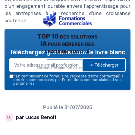
d'un engagement durable envers l'apprentissage pour
les entreprises à la recherche d'une croissance
soutenue.
TOP 10 des solutions
IA pour générer des
leads de qualité
Téléchargez gratuitement le livre blanc
➔ Télécharger
Formations commerciales — 2026
*
En remplissant ce formulaire, j’accepte d’être contacté(e) à
des fins commerciales par Formations commerciales et ses
partenaires.
Publié le
31/07/2025
par Lucas Benoit