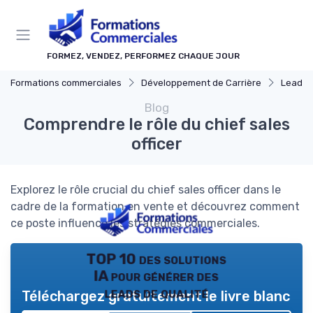
Panneau de gestion des cookies
FORMEZ, VENDEZ, PERFORMEZ CHAQUE JOUR
Formations commerciales
Développement de Carrière
Leadership
Blog
Comprendre le rôle du chief sales
officer
Explorez le rôle crucial du chief sales officer dans le
cadre de la formation en vente et découvrez comment
ce poste influence les stratégies commerciales.
TOP 10 des solutions
IA pour générer des
leads de qualité
Téléchargez gratuitement le livre blanc