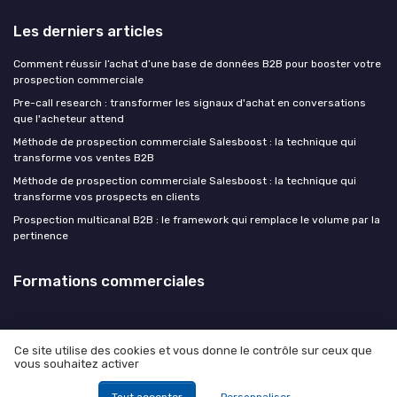
Les derniers articles
Comment réussir l’achat d’une base de données B2B pour booster votre
prospection commerciale
Pre-call research : transformer les signaux d'achat en conversations
que l'acheteur attend
Méthode de prospection commerciale Salesboost : la technique qui
transforme vos ventes B2B
Méthode de prospection commerciale Salesboost : la technique qui
transforme vos prospects en clients
Prospection multicanal B2B : le framework qui remplace le volume par la
pertinence
Formations commerciales
Ce site utilise des cookies et vous donne le contrôle sur ceux que
vous souhaitez activer
Mentions légales
Politique de confidentialité
© Formations commerciales 2026
Tout accepter
Personnaliser