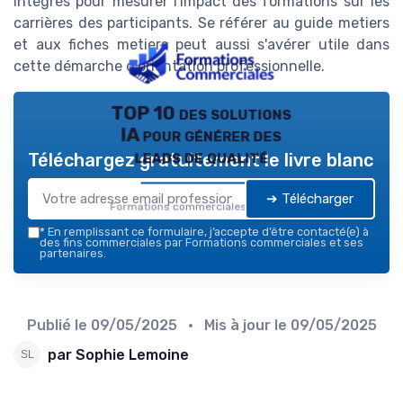
intégrés pour mesurer l'impact des formations sur les
carrières des participants. Se référer au guide metiers
et aux fiches metiers peut aussi s'avérer utile dans
cette démarche d'orientation professionnelle.
TOP 10 des solutions
IA pour générer des
leads de qualité
Téléchargez gratuitement le livre blanc
➔ Télécharger
Formations commerciales — 2026
*
En remplissant ce formulaire, j’accepte d’être contacté(e) à
des fins commerciales par Formations commerciales et ses
partenaires.
Publié le
09/05/2025
• Mis à jour le
09/05/2025
par Sophie Lemoine