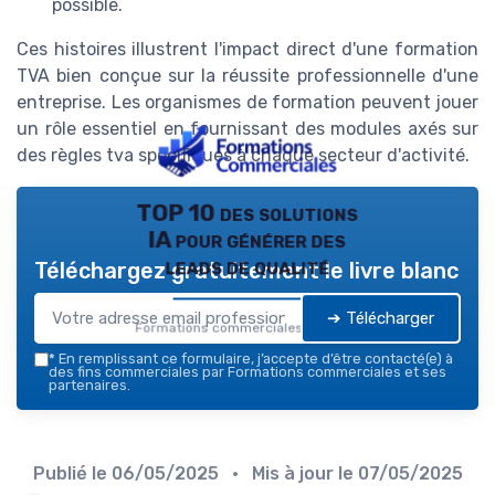
possible.
Ces histoires illustrent l'impact direct d'une formation
TVA bien conçue sur la réussite professionnelle d'une
entreprise. Les organismes de formation peuvent jouer
un rôle essentiel en fournissant des modules axés sur
des règles tva spécifiques à chaque secteur d'activité.
TOP 10 des solutions
IA pour générer des
leads de qualité
Téléchargez gratuitement le livre blanc
➔ Télécharger
Formations commerciales — 2026
*
En remplissant ce formulaire, j’accepte d’être contacté(e) à
des fins commerciales par Formations commerciales et ses
partenaires.
Publié le
06/05/2025
• Mis à jour le
07/05/2025