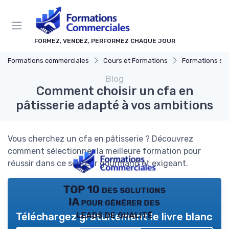
Panneau de gestion des cookies
FORMEZ, VENDEZ, PERFORMEZ CHAQUE JOUR
Formations commerciales
Cours et Formations
Formations sur mesure
Blog
Comment choisir un cfa en
pâtisserie adapté à vos ambitions
Vous cherchez un cfa en pâtisserie ? Découvrez
comment sélectionner la meilleure formation pour
réussir dans ce secteur gourmand et exigeant.
TOP 10 des solutions
IA pour générer des
leads de qualité
Téléchargez gratuitement le livre blanc