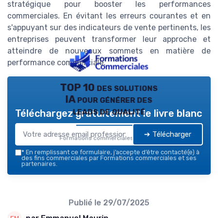
stratégique pour booster les performances
commerciales. En évitant les erreurs courantes et en
s'appuyant sur des indicateurs de vente pertinents, les
entreprises peuvent transformer leur approche et
atteindre de nouveaux sommets en matière de
performance commerciale.
TOP 10 des solutions
IA pour générer des
leads de qualité
Téléchargez gratuitement le livre blanc
➔ Télécharger
Formations commerciales — 2026
*
En remplissant ce formulaire, j’accepte d’être contacté(e) à
des fins commerciales par Formations commerciales et ses
partenaires.
Publié le
29/07/2025