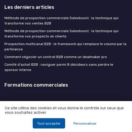
Les derniers articles
Méthode de prospection commerciale Salesboost : la technique qui
transforme vos ventes B2B
Méthode de prospection commerciale Salesboost : la technique qui
transforme vos prospects en clients
Prospection multicanal B2B : le framework qui remplace le volume par la
pertinence
Comment négocier un contrat B2B comme un dealmaker pro
Comité d'achat B2B : naviguer parmi 8 décideurs sans perdre le
sponsor interne
Formations commerciales
Ce site utilise des cookies et vous donne le contrôle sur ceux que
vous souhaitez activer
Mentions légales
Politique de confidentialité
© Formations commerciales 2026
Tout accepter
Personnaliser