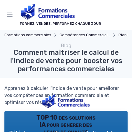
Panneau de gestion des cookies
FORMEZ, VENDEZ, PERFORMEZ CHAQUE JOUR
Formations commerciales
Compétences Commerciales Clés
Planificat
Blog
Comment maîtriser le calcul de
l'indice de vente pour booster vos
performances commerciales
Apprenez à calculer l'indice de vente pour améliorer
vos compétences en formation commerciale et
optimiser vos résultats.
TOP 10 des solutions
IA pour générer des
leads de qualité