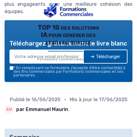
plus engageants avec une meilleure cohésion des
équipes.
TOP 10 des solutions
IA pour générer des
leads de qualité
Téléchargez gratuitement le livre blanc
➔ Télécharger
Formations commerciales — 2026
*
En remplissant ce formulaire, j’accepte d’être contacté(e) à
des fins commerciales par Formations commerciales et ses
partenaires.
Publié le
16/06/2025
• Mis à jour le
17/06/2025
par Emmanuel Maurin