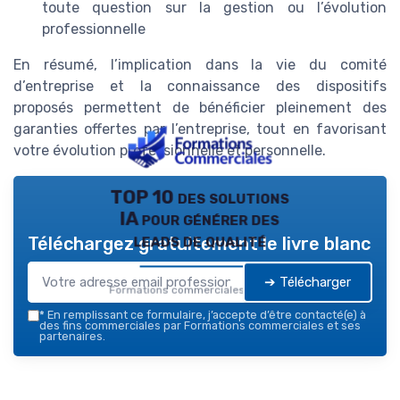
toute question sur la gestion ou l’évolution
professionnelle
En résumé, l’implication dans la vie du comité
d’entreprise et la connaissance des dispositifs
proposés permettent de bénéficier pleinement des
garanties offertes par l’entreprise, tout en favorisant
votre évolution professionnelle et personnelle.
TOP 10 des solutions
IA pour générer des
leads de qualité
Téléchargez gratuitement le livre blanc
➔ Télécharger
Formations commerciales — 2026
*
En remplissant ce formulaire, j’accepte d’être contacté(e) à
des fins commerciales par Formations commerciales et ses
partenaires.