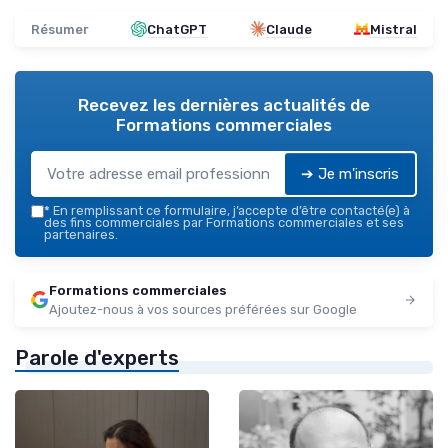
Résumer
ChatGPT
Claude
Mistral
Recevez les dernières actualités de
Formations commerciales
➔ Je m'inscris
*
En remplissant ce formulaire, j’accepte d’être contacté(e) à
des fins commerciales par Formations commerciales et ses
partenaires.
Formations commerciales
Ajoutez-nous à vos sources préférées sur Google
Parole d'experts