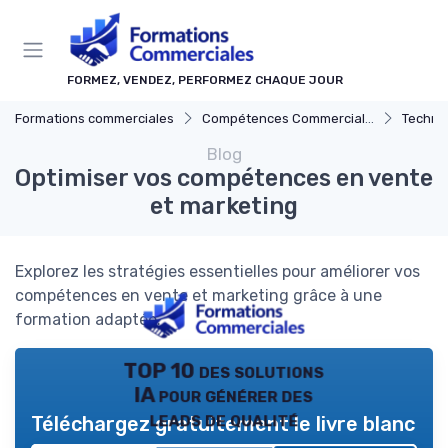
Panneau de gestion des cookies
FORMEZ, VENDEZ, PERFORMEZ CHAQUE JOUR
Formations commerciales
Compétences Commerciales Clés
Techni
Blog
Optimiser vos compétences en vente
et marketing
Explorez les stratégies essentielles pour améliorer vos
compétences en vente et marketing grâce à une
formation adaptée.
TOP 10 des solutions
IA pour générer des
leads de qualité
Téléchargez gratuitement le livre blanc