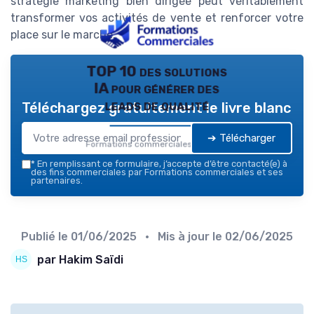
stratégie marketing bien dirigée peut véritablement
transformer vos activités de vente et renforcer votre
place sur le marché.
TOP 10 des solutions
IA pour générer des
leads de qualité
Téléchargez gratuitement le livre blanc
➔ Télécharger
Formations commerciales — 2026
*
En remplissant ce formulaire, j’accepte d’être contacté(e) à
des fins commerciales par Formations commerciales et ses
partenaires.
Publié le
01/06/2025
• Mis à jour le
02/06/2025
par Hakim Saïdi