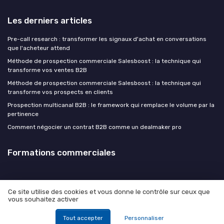
Les derniers articles
Pre-call research : transformer les signaux d'achat en conversations
que l'acheteur attend
Méthode de prospection commerciale Salesboost : la technique qui
transforme vos ventes B2B
Méthode de prospection commerciale Salesboost : la technique qui
transforme vos prospects en clients
Prospection multicanal B2B : le framework qui remplace le volume par la
pertinence
Comment négocier un contrat B2B comme un dealmaker pro
Formations commerciales
Ce site utilise des cookies et vous donne le contrôle sur ceux que
vous souhaitez activer
Mentions légales
Politique de confidentialité
© Formations commerciales 2026
Tout accepter
Personnaliser