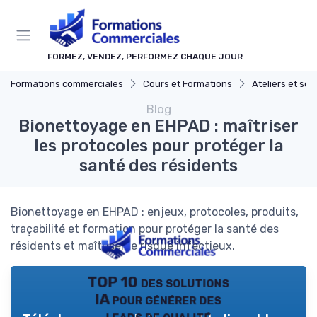
Panneau de gestion des cookies
FORMEZ, VENDEZ, PERFORMEZ CHAQUE JOUR
Formations commerciales
Cours et Formations
Ateliers et sé
Blog
Bionettoyage en EHPAD : maîtriser
les protocoles pour protéger la
santé des résidents
Bionettoyage en EHPAD : enjeux, protocoles, produits,
traçabilité et formation pour protéger la santé des
résidents et maîtriser le risque infectieux.
TOP 10 des solutions
IA pour générer des
leads de qualité