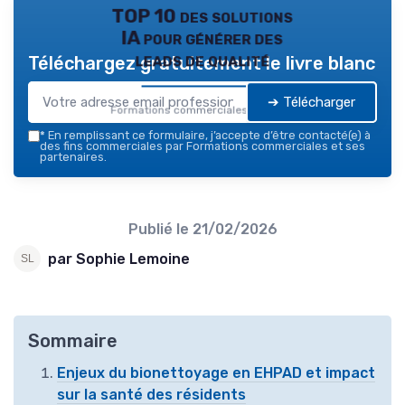
TOP 10 des solutions
IA pour générer des
leads de qualité
Téléchargez gratuitement le livre blanc
➔ Télécharger
Formations commerciales — 2026
*
En remplissant ce formulaire, j’accepte d’être contacté(e) à
des fins commerciales par Formations commerciales et ses
partenaires.
Publié le
21/02/2026
par Sophie Lemoine
Sommaire
Enjeux du bionettoyage en EHPAD et impact
sur la santé des résidents