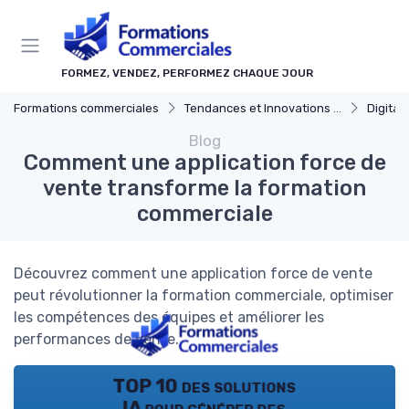
Panneau de gestion des cookies
FORMEZ, VENDEZ, PERFORMEZ CHAQUE JOUR
Formations commerciales
Tendances et Innovations dans la formation commerciale
Digital
Blog
Comment une application force de
vente transforme la formation
commerciale
Découvrez comment une application force de vente
peut révolutionner la formation commerciale, optimiser
les compétences des équipes et améliorer les
performances de vente.
TOP 10 des solutions
IA pour générer des