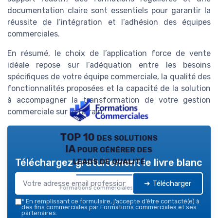
documentation claire sont essentiels pour garantir la
réussite de l’intégration et l’adhésion des équipes
commerciales.
En résumé, le choix de l’application force de vente
idéale repose sur l’adéquation entre les besoins
spécifiques de votre équipe commerciale, la qualité des
fonctionnalités proposées et la capacité de la solution
à accompagner la transformation de votre gestion
commerciale sur le terrain.
TOP 10 des solutions
IA pour générer des
leads de qualité
Téléchargez gratuitement le livre blanc
➔ Télécharger
Formations commerciales — 2026
*
En remplissant ce formulaire, j’accepte d’être contacté(e) à
des fins commerciales par Formations commerciales et ses
partenaires.