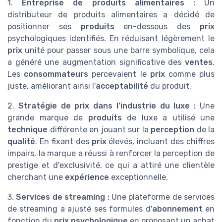
1.
Entreprise de produits alimentaires :
Un
distributeur de produits alimentaires a décidé de
positionner ses
produits
en-dessous des
prix
psychologiques identifiés. En réduisant légèrement le
prix
unité pour passer sous une barre symbolique, cela
a généré une augmentation significative des
ventes
.
Les
consommateurs
percevaient le
prix
comme plus
juste, améliorant ainsi l'
acceptabilité
du produit.
2.
Stratégie de prix dans l'industrie du luxe :
Une
grande marque de
produits
de luxe a utilisé une
technique
différente en jouant sur la
perception
de la
qualité
. En fixant des
prix
élevés, incluant des chiffres
impairs, la marque a réussi à renforcer la perception de
prestige et d'exclusivité, ce qui a attiré une clientèle
cherchant une
expérience
exceptionnelle.
3.
Services de streaming :
Une plateforme de services
de streaming a ajusté ses formules d'
abonnement
en
fonction du
prix psychologique
en proposant un achat