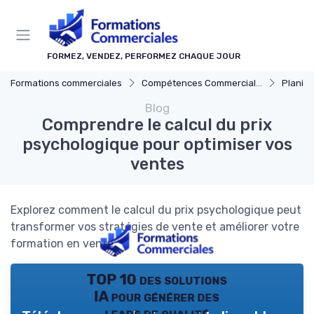
Panneau de gestion des cookies
FORMEZ, VENDEZ, PERFORMEZ CHAQUE JOUR
Formations commerciales
Compétences Commerciales Clés
Planificat
Blog
Comprendre le calcul du prix
psychologique pour optimiser vos
ventes
Explorez comment le calcul du prix psychologique peut
transformer vos stratégies de vente et améliorer votre
formation en vente.
TOP 10 des solutions
IA pour générer des
leads de qualité