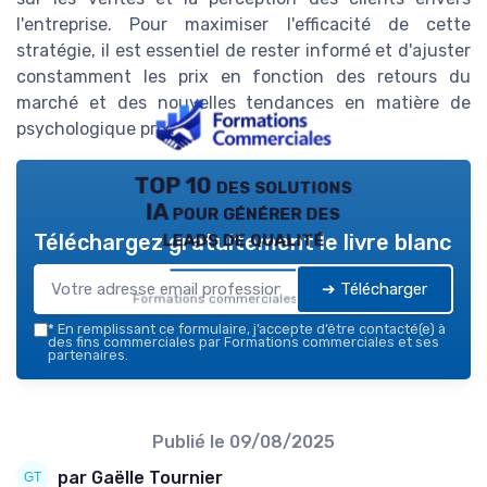
l'entreprise. Pour maximiser l'efficacité de cette
stratégie, il est essentiel de rester informé et d'ajuster
constamment les prix en fonction des retours du
marché et des nouvelles tendances en matière de
psychologique prix.
TOP 10 des solutions
IA pour générer des
leads de qualité
Téléchargez gratuitement le livre blanc
➔ Télécharger
Formations commerciales — 2026
*
En remplissant ce formulaire, j’accepte d’être contacté(e) à
des fins commerciales par Formations commerciales et ses
partenaires.
Publié le
09/08/2025
par Gaëlle Tournier