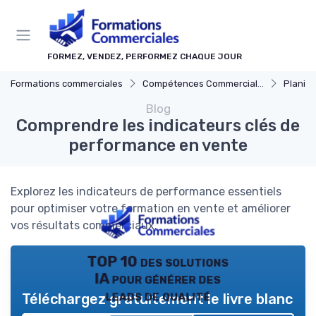
Panneau de gestion des cookies
FORMEZ, VENDEZ, PERFORMEZ CHAQUE JOUR
Formations commerciales
Compétences Commerciales Clés
Planificat
Blog
Comprendre les indicateurs clés de
performance en vente
Explorez les indicateurs de performance essentiels
pour optimiser votre formation en vente et améliorer
vos résultats commerciaux.
TOP 10 des solutions
IA pour générer des
leads de qualité
Téléchargez gratuitement le livre blanc