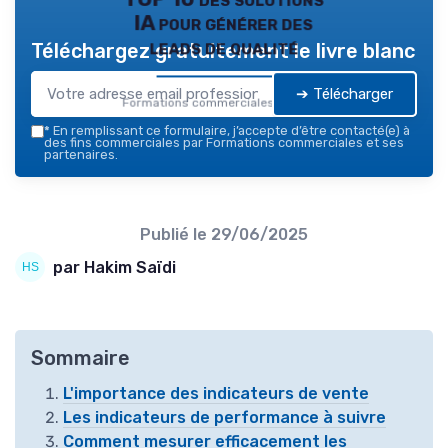
IA pour générer des
leads de qualité
Téléchargez gratuitement le livre blanc
➔ Télécharger
Formations commerciales — 2026
*
En remplissant ce formulaire, j’accepte d’être contacté(e) à
des fins commerciales par Formations commerciales et ses
partenaires.
Publié le
29/06/2025
par Hakim Saïdi
Sommaire
L'importance des indicateurs de vente
Les indicateurs de performance à suivre
Comment mesurer efficacement les