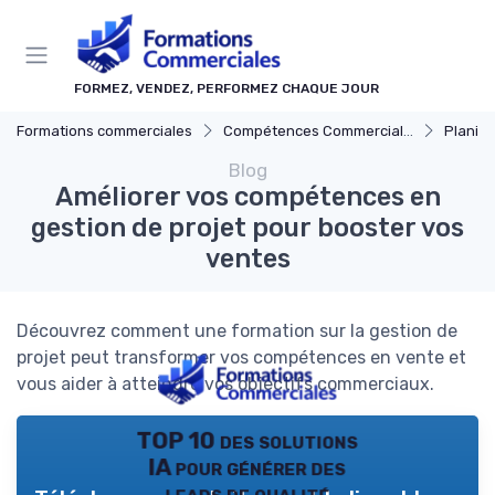
Panneau de gestion des cookies
FORMEZ, VENDEZ, PERFORMEZ CHAQUE JOUR
Formations commerciales
Compétences Commerciales Clés
Planificat
Blog
Améliorer vos compétences en
gestion de projet pour booster vos
ventes
Découvrez comment une formation sur la gestion de
projet peut transformer vos compétences en vente et
vous aider à atteindre vos objectifs commerciaux.
TOP 10 des solutions
IA pour générer des
leads de qualité