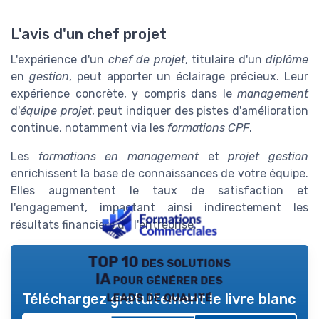
L'avis d'un chef projet
L'expérience d'un
chef de projet
, titulaire d'un
diplôme
en
gestion
, peut apporter un éclairage précieux. Leur
expérience concrète, y compris dans le
management
d'
équipe projet
, peut indiquer des pistes d'amélioration
continue, notamment via les
formations CPF
.
Les
formations en management
et
projet gestion
enrichissent la base de connaissances de votre équipe.
Elles augmentent le taux de satisfaction et
l'engagement, impactant ainsi indirectement les
résultats financiers de l'entreprise.
TOP 10 des solutions
IA pour générer des
leads de qualité
Téléchargez gratuitement le livre blanc