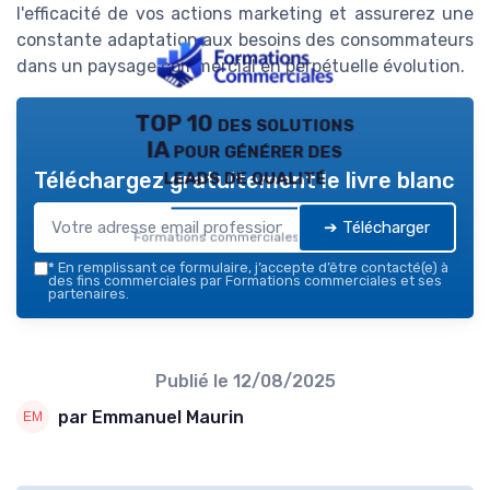
l'efficacité de vos actions marketing et assurerez une
constante adaptation aux besoins des consommateurs
dans un paysage commercial en perpétuelle évolution.
TOP 10 des solutions
IA pour générer des
leads de qualité
Téléchargez gratuitement le livre blanc
➔ Télécharger
Formations commerciales — 2026
*
En remplissant ce formulaire, j’accepte d’être contacté(e) à
des fins commerciales par Formations commerciales et ses
partenaires.
Publié le
12/08/2025
par Emmanuel Maurin