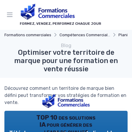
Panneau de gestion des cookies
FORMEZ, VENDEZ, PERFORMEZ CHAQUE JOUR
Formations commerciales
Compétences Commerciales Clés
Planificat
Blog
Optimiser votre territoire de
marque pour une formation en
vente réussie
Découvrez comment un territoire de marque bien
défini peut transformer vos stratégies de formation en
vente.
TOP 10 des solutions
IA pour générer des
leads de qualité