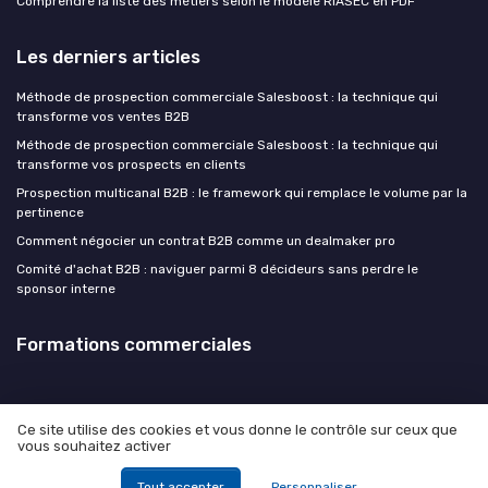
Comprendre la liste des métiers selon le modèle RIASEC en PDF
Les derniers articles
Méthode de prospection commerciale Salesboost : la technique qui
transforme vos ventes B2B
Méthode de prospection commerciale Salesboost : la technique qui
transforme vos prospects en clients
Prospection multicanal B2B : le framework qui remplace le volume par la
pertinence
Comment négocier un contrat B2B comme un dealmaker pro
Comité d'achat B2B : naviguer parmi 8 décideurs sans perdre le
sponsor interne
Formations commerciales
Ce site utilise des cookies et vous donne le contrôle sur ceux que
vous souhaitez activer
Mentions légales
Politique de confidentialité
© Formations commerciales 2026
Tout accepter
Personnaliser