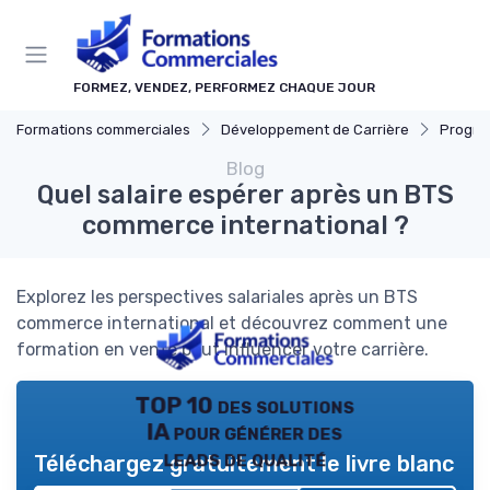
Panneau de gestion des cookies
FORMEZ, VENDEZ, PERFORMEZ CHAQUE JOUR
Formations commerciales
Développement de Carrière
Progressi
Blog
Quel salaire espérer après un BTS
commerce international ?
Explorez les perspectives salariales après un BTS
commerce international et découvrez comment une
formation en vente peut influencer votre carrière.
TOP 10 des solutions
IA pour générer des
leads de qualité
Téléchargez gratuitement le livre blanc