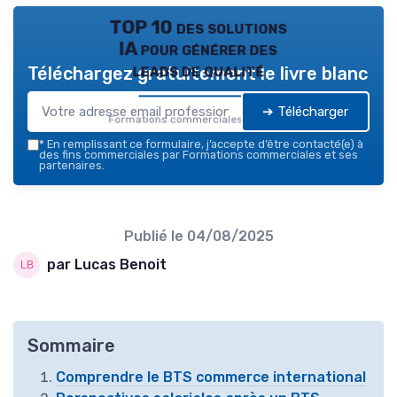
TOP 10 des solutions
IA pour générer des
leads de qualité
Téléchargez gratuitement le livre blanc
➔ Télécharger
Formations commerciales — 2026
*
En remplissant ce formulaire, j’accepte d’être contacté(e) à
des fins commerciales par Formations commerciales et ses
partenaires.
Publié le
04/08/2025
par Lucas Benoit
Sommaire
Comprendre le BTS commerce international