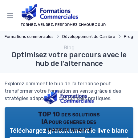
Panneau de gestion des cookies
FORMEZ, VENDEZ, PERFORMEZ CHAQUE JOUR
Formations commerciales
Développement de Carrière
Progressi
Blog
Optimisez votre parcours avec le
hub de l'alternance
Explorez comment le hub de l'alternance peut
transformer votre formation en vente grâce à des
stratégies adaptées et des conseils pratiques.
TOP 10 des solutions
IA pour générer des
leads de qualité
Téléchargez gratuitement le livre blanc