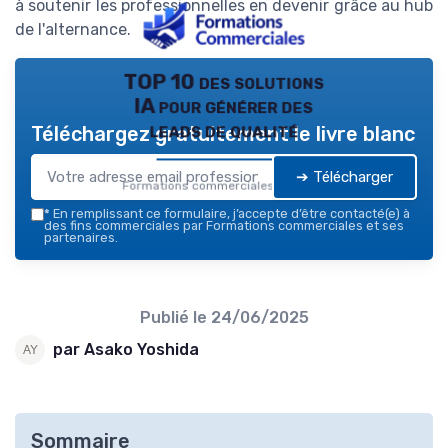
à soutenir les professionnelles en devenir grâce au hub
de l'alternance.
TOP 10 des solutions
IA pour générer des
leads de qualité
Téléchargez gratuitement le livre blanc
➔ Télécharger
Formations commerciales — 2026
*
En remplissant ce formulaire, j’accepte d’être contacté(e) à
des fins commerciales par Formations commerciales et ses
partenaires.
Publié le
24/06/2025
par Asako Yoshida
Sommaire