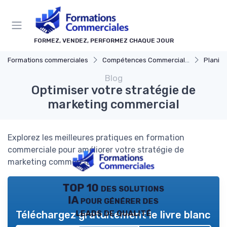
Panneau de gestion des cookies
FORMEZ, VENDEZ, PERFORMEZ CHAQUE JOUR
Formations commerciales
Compétences Commerciales Clés
Planificat
Blog
Optimiser votre stratégie de
marketing commercial
Explorez les meilleures pratiques en formation
commerciale pour améliorer votre stratégie de
marketing commercial.
TOP 10 des solutions
IA pour générer des
leads de qualité
Téléchargez gratuitement le livre blanc