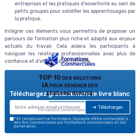
entreprises et les pratiques d'assertivité au sein de
petits groupes pour solidifier les apprentissages par
la pratique.
Intégrer ces éléments vous permettra de proposer un
parcours de formation plus riche et adapté aux enjeux
actuels du travail. Cela aidera les participants à
naviguer les relations professionnelles avec plus de
confiance et d'efficacité personnelle.
TOP 10 des solutions
IA pour générer des
leads de qualité
Téléchargez gratuitement le livre blanc
➔ Télécharger
Formations commerciales — 2026
*
En remplissant ce formulaire, j’accepte d’être contacté(e) à
des fins commerciales par Formations commerciales et ses
partenaires.