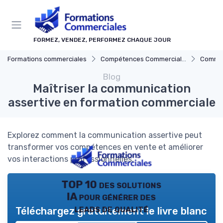
Panneau de gestion des cookies
FORMEZ, VENDEZ, PERFORMEZ CHAQUE JOUR
Formations commerciales
Compétences Commerciales Clés
Communi
Blog
Maîtriser la communication
assertive en formation commerciale
Explorez comment la communication assertive peut
transformer vos compétences en vente et améliorer
vos interactions professionnelles.
TOP 10 des solutions
IA pour générer des
leads de qualité
Téléchargez gratuitement le livre blanc