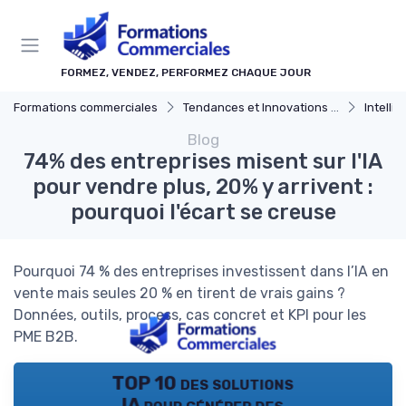
Panneau de gestion des cookies
FORMEZ, VENDEZ, PERFORMEZ CHAQUE JOUR
Formations commerciales
Tendances et Innovations dans la formation commerciale
Intellige
Blog
74% des entreprises misent sur l'IA
pour vendre plus, 20% y arrivent :
pourquoi l'écart se creuse
Pourquoi 74 % des entreprises investissent dans l’IA en
vente mais seules 20 % en tirent de vrais gains ?
Données, outils, process, cas concret et KPI pour les
PME B2B.
TOP 10 des solutions
IA pour générer des