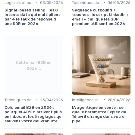
•
•
Logiciels et outils CRM
08/05/2026
Techniques de vente
06/05/2026
Signal-based selling : les 8
Sequence outbound 7
intents data qui multiplient
touches : le script LinkedIn +
par 4 le taux de reponse d
email + call que les SDR
une SDR en 2026
premium utilisent en 2026
Cold email B2B en
2026...
•
•
Techniques de vente
23/04/2026
Intelligence artificielle en vente
20/04/2026
Cold email B2B en 2026 :
IA agentique en vente : ce
pourquoi 40% n arrivent plus
que le barometre Expleo du
en inbox, et les 5 reglages qui
16 avril change dans votre
sauvent votre delivrabilite
pipe