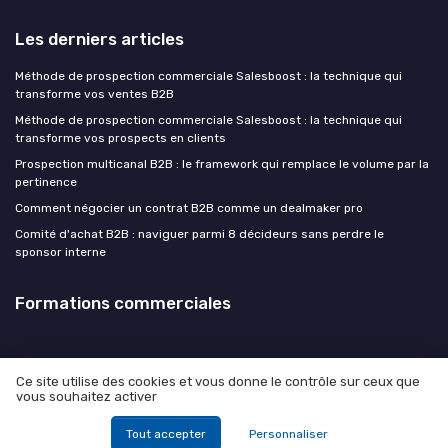
Les derniers articles
Méthode de prospection commerciale Salesboost : la technique qui
transforme vos ventes B2B
Méthode de prospection commerciale Salesboost : la technique qui
transforme vos prospects en clients
Prospection multicanal B2B : le framework qui remplace le volume par la
pertinence
Comment négocier un contrat B2B comme un dealmaker pro
Comité d'achat B2B : naviguer parmi 8 décideurs sans perdre le
sponsor interne
Formations commerciales
Ce site utilise des cookies et vous donne le contrôle sur ceux que
vous souhaitez activer
Mentions légales
Politique de confidentialité
© Formations commerciales 2026
Tout accepter
Personnaliser