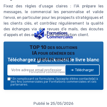
Fixez des règles d’usage claires : l’IA prépare les
messages, le commercial les personnalise et valide
l’envoi, en particulier pour les prospects stratégiques et
les clients clés, et contrôlez régulièrement la qualité
des échanges via des revues d’e mails, des écoutes
d’appels et des enquêtes de satisfaction client.
TOP 10 des solutions
IA pour générer des
leads de qualité
Téléchargez gratuitement le livre blanc
➔ Télécharger
Formations commerciales — 2026
*
En remplissant ce formulaire, j’accepte d’être contacté(e) à
des fins commerciales par Formations commerciales et ses
partenaires.
Publié le
25/05/2026