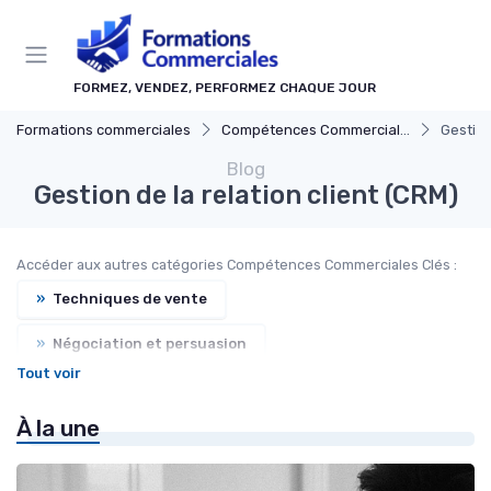
Panneau de gestion des cookies
FORMEZ, VENDEZ, PERFORMEZ CHAQUE JOUR
Formations commerciales
Compétences Commerciales Clés
Gestion
Blog
Gestion de la relation client (CRM)
Accéder aux autres catégories Compétences Commerciales Clés :
»
Techniques de vente
»
Négociation et persuasion
Tout voir
»
Communication commerciale
À la une
»
Planification et stratégie de vente