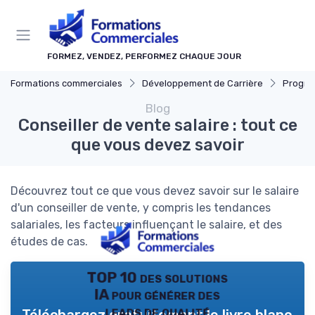
Panneau de gestion des cookies
FORMEZ, VENDEZ, PERFORMEZ CHAQUE JOUR
Formations commerciales
Développement de Carrière
Progressi
Blog
Conseiller de vente salaire : tout ce
que vous devez savoir
Découvrez tout ce que vous devez savoir sur le salaire
d'un conseiller de vente, y compris les tendances
salariales, les facteurs influençant le salaire, et des
études de cas.
TOP 10 des solutions
IA pour générer des
leads de qualité
Téléchargez gratuitement le livre blanc