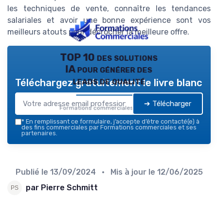
les techniques de vente, connaître les tendances
salariales et avoir une bonne expérience sont vos
meilleurs atouts pour décrocher la meilleure offre.
TOP 10 des solutions
IA pour générer des
leads de qualité
Téléchargez gratuitement le livre blanc
➔ Télécharger
Formations commerciales — 2026
*
En remplissant ce formulaire, j’accepte d’être contacté(e) à
des fins commerciales par Formations commerciales et ses
partenaires.
Publié le
13/09/2024
• Mis à jour le
12/06/2025
par Pierre Schmitt