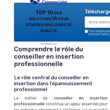
Télécharge
TOP 10 des
solutions IA pour
générer des leads de
qualité
*
En remplissant
commerciales 
Formations
Comprendre le rôle du
commerciales — 2026
conseiller en insertion
professionnelle
Le rôle central du conseiller en
insertion dans l'épanouissement
professionnel
Le métier de
conseiller en insertion
professionnelle
constitue un appui essentiel pour
les individus cherchant à s'intégrer sur le marché