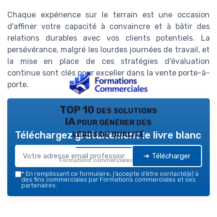
Chaque expérience sur le terrain est une occasion
d'affiner votre capacité à convaincre et à bâtir des
relations durables avec vos clients potentiels. La
persévérance, malgré les lourdes journées de travail, et
la mise en place de ces stratégies d'évaluation
continue sont clés pour exceller dans la vente porte-à-
porte.
TOP 10 des solutions
IA pour générer des
leads de qualité
Téléchargez gratuitement le livre blanc
➔ Télécharger
Formations commerciales — 2026
*
En remplissant ce formulaire, j’accepte d’être contacté(e) à
des fins commerciales par Formations commerciales et ses
partenaires.