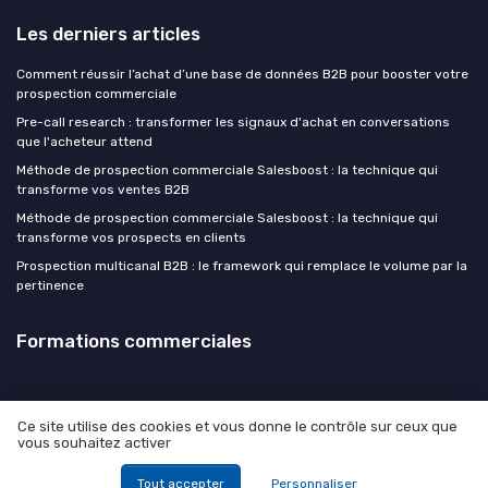
Les derniers articles
Comment réussir l’achat d’une base de données B2B pour booster votre
prospection commerciale
Pre-call research : transformer les signaux d'achat en conversations
que l'acheteur attend
Méthode de prospection commerciale Salesboost : la technique qui
transforme vos ventes B2B
Méthode de prospection commerciale Salesboost : la technique qui
transforme vos prospects en clients
Prospection multicanal B2B : le framework qui remplace le volume par la
pertinence
Formations commerciales
Ce site utilise des cookies et vous donne le contrôle sur ceux que
vous souhaitez activer
Mentions légales
Politique de confidentialité
© Formations commerciales 2026
Tout accepter
Personnaliser