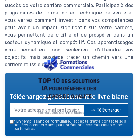
succès de votre carrière commerciale. Participez à des
programmes de formation en technique de vente et
vous verrez comment investir dans vos compétences
peut avoir un impact significatif sur votre carrière,
vous permettant de croître et de prospérer dans un
secteur dynamique et compétitif. Ces apprentissages
vous permettent non seulement d'atteindre vos
objectifs, mais aussi de tracer un chemin vers une
carrière réussie et durable.
TOP 10 des solutions
IA pour générer des
leads de qualité
Téléchargez gratuitement le livre blanc
➔ Télécharger
Formations commerciales — 2026
*
En remplissant ce formulaire, j’accepte d’être contacté(e) à
des fins commerciales par Formations commerciales et ses
partenaires.