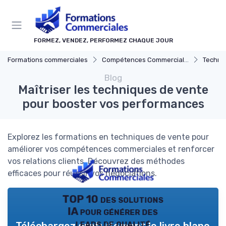
Panneau de gestion des cookies
FORMEZ, VENDEZ, PERFORMEZ CHAQUE JOUR
Formations commerciales
Compétences Commerciales Clés
Techni
Blog
Maîtriser les techniques de vente
pour booster vos performances
Explorez les formations en techniques de vente pour
améliorer vos compétences commerciales et renforcer
vos relations clients. Découvrez des méthodes
efficaces pour réussir vos négociations.
TOP 10 des solutions
IA pour générer des
leads de qualité
Téléchargez gratuitement le livre blanc