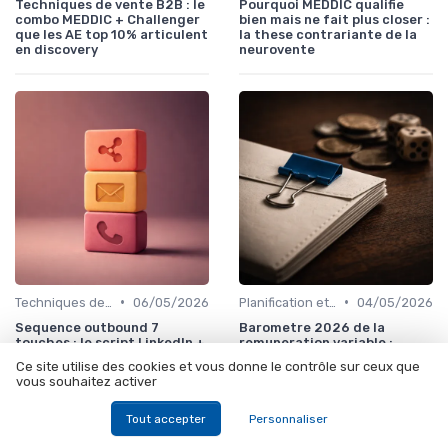
Techniques de vente B2B : le
Pourquoi MEDDIC qualifie
combo MEDDIC + Challenger
bien mais ne fait plus closer :
que les AE top 10% articulent
la these contrariante de la
en discovery
neurovente
•
•
Techniques de vente
06/05/2026
Planification et stratégie de vente
04/05/2026
Sequence outbound 7
Barometre 2026 de la
touches : le script LinkedIn +
remuneration variable :
email + call que les SDR
pourquoi vos commerciaux
Ce site utilise des cookies et vous donne le contrôle sur ceux que
premium utilisent en 2026
veulent moins de variable et
vous souhaitez activer
plus de fixe
Tout accepter
Personnaliser