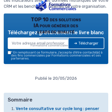
ces indicateurs avec les données historiques de votre
CRM et les benchmarks internes de votre organisation.
TOP 10 des solutions
IA pour générer des
leads de qualité
Téléchargez gratuitement le livre blanc
➔ Télécharger
Formations commerciales — 2026
*
En remplissant ce formulaire, j’accepte d’être contacté(e) à
des fins commerciales par Formations commerciales et ses
partenaires.
Publié le
20/05/2026
Sommaire
Vente consultative sur cycle long : penser