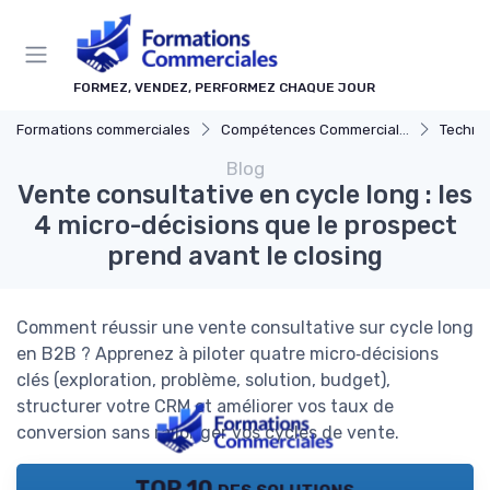
Panneau de gestion des cookies
FORMEZ, VENDEZ, PERFORMEZ CHAQUE JOUR
Formations commerciales
Compétences Commerciales Clés
Techni
Blog
Vente consultative en cycle long : les
4 micro-décisions que le prospect
prend avant le closing
Comment réussir une vente consultative sur cycle long
en B2B ? Apprenez à piloter quatre micro‑décisions
clés (exploration, problème, solution, budget),
structurer votre CRM et améliorer vos taux de
conversion sans rallonger vos cycles de vente.
TOP 10 des solutions