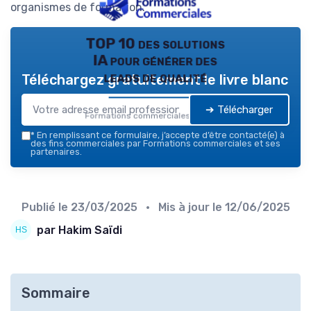
organismes de formation.
TOP 10 des solutions
IA pour générer des
leads de qualité
Téléchargez gratuitement le livre blanc
➔ Télécharger
Formations commerciales — 2026
*
En remplissant ce formulaire, j’accepte d’être contacté(e) à
des fins commerciales par Formations commerciales et ses
partenaires.
Publié le
23/03/2025
• Mis à jour le
12/06/2025
par Hakim Saïdi
Sommaire