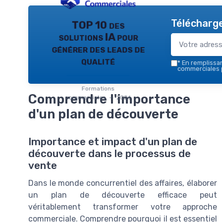
Télécharge
TOP 10 des
solutions IA pour
générer des leads de
qualité
*
En remplissant
commerciales 
Formations
Comprendre l'importance
commerciales — 2026
d'un plan de découverte
Importance et impact d'un plan de
découverte dans le processus de
vente
Dans le monde concurrentiel des affaires, élaborer
un plan de découverte efficace peut
véritablement transformer votre approche
commerciale. Comprendre pourquoi il est essentiel