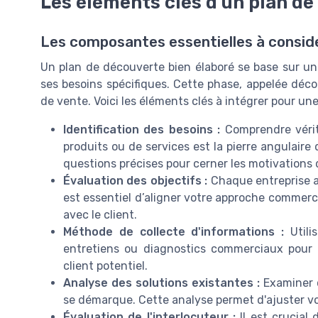
Les éléments clés d'un plan d
Les composantes essentielles à consid
Un plan de découverte bien élaboré se base sur un
ses besoins spécifiques. Cette phase, appelée déco
de vente. Voici les éléments clés à intégrer pour un
Identification des besoins :
Comprendre vérit
produits ou de services est la pierre angulaire
questions précises pour cerner les motivations d
Évaluation des objectifs :
Chaque entreprise a 
est essentiel d’aligner votre approche commerci
avec le client.
Méthode de collecte d'informations :
Utili
entretiens ou diagnostics commerciaux pour 
client potentiel.
Analyse des solutions existantes :
Examiner c
se démarque. Cette analyse permet d'ajuster vo
Évaluation de l'interlocuteur :
Il est crucial 