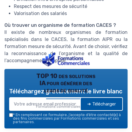
Respect des mesures de sécurité
Valorisation des salariés
Où trouver un organisme de formation CACES ?
Il existe de nombreux organismes de formation
spécialisés dans le CACES, la formation AIPR ou la
formation mesure de sécurité. Avant de choisir, vérifiez
la reconnaissance de l’organisme et la qualité de
l’accompagnement proposé.
TOP 10 des solutions
IA pour générer des
leads de qualité
Téléchargez gratuitement le livre blanc
➔ Télécharger
Formations commerciales — 2026
*
En remplissant ce formulaire, j’accepte d’être contacté(e) à
des fins commerciales par Formations commerciales et ses
partenaires.