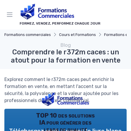
Panneau de gestion des cookies
FORMEZ, VENDEZ, PERFORMEZ CHAQUE JOUR
Formations commerciales
Cours et Formations
Formations en 
Blog
Comprendre le r372m caces : un
atout pour la formation en vente
Explorez comment le r372m caces peut enrichir la
formation en vente, en mettant l'accent sur la
sécurité, la polyvalence et la valeur ajoutée pour les
professionnels du secteur commercial.
TOP 10 des solutions
IA pour générer des
leads de qualité
Téléchargez gratuitement le livre blanc