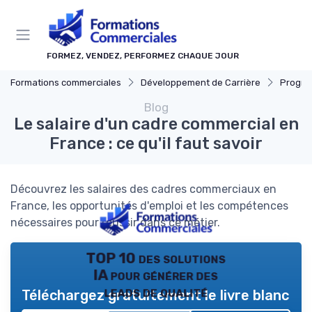
Panneau de gestion des cookies
FORMEZ, VENDEZ, PERFORMEZ CHAQUE JOUR
Formations commerciales
Développement de Carrière
Progressi
Blog
Le salaire d'un cadre commercial en
France : ce qu'il faut savoir
Découvrez les salaires des cadres commerciaux en
France, les opportunités d'emploi et les compétences
nécessaires pour réussir dans ce métier.
TOP 10 des solutions
IA pour générer des
leads de qualité
Téléchargez gratuitement le livre blanc