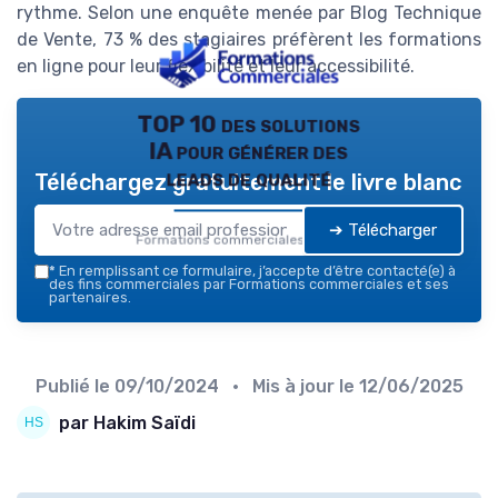
rythme. Selon une enquête menée par Blog Technique
de Vente, 73 % des stagiaires préfèrent les formations
en ligne pour leur flexibilité et leur accessibilité.
TOP 10 des solutions
IA pour générer des
leads de qualité
Téléchargez gratuitement le livre blanc
➔ Télécharger
Formations commerciales — 2026
*
En remplissant ce formulaire, j’accepte d’être contacté(e) à
des fins commerciales par Formations commerciales et ses
partenaires.
Publié le
09/10/2024
• Mis à jour le
12/06/2025
par Hakim Saïdi