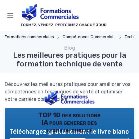
Panneau de gestion des cookies
FORMEZ, VENDEZ, PERFORMEZ CHAQUE JOUR
Formations commerciales
Compétences Commerciales Clés
Techni
Blog
Les meilleures pratiques pour la
formation technique de vente
Découvrez les meilleures pratiques pour améliorer vos
compétences en techniques de vente et optimiser
votre carrière commerciale.
TOP 10 des solutions
IA pour générer des
leads de qualité
Téléchargez gratuitement le livre blanc