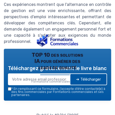
Ces expériences montrent que l'alternance en contrôle
de gestion est une voie enrichissante, offrant des
perspectives d'emploi intéressantes et permettant de
développer des compétences clés. Cependant, elle
demande également un engagement personnel fort et
une capacité à s'adapter aux exigences du monde
professionnel.
TOP 10 des solutions
IA pour générer des
leads de qualité
Téléchargez gratuitement le livre blanc
➔ Télécharger
Formations commerciales — 2026
*
En remplissant ce formulaire, j’accepte d’être contacté(e) à
des fins commerciales par Formations commerciales et ses
partenaires.