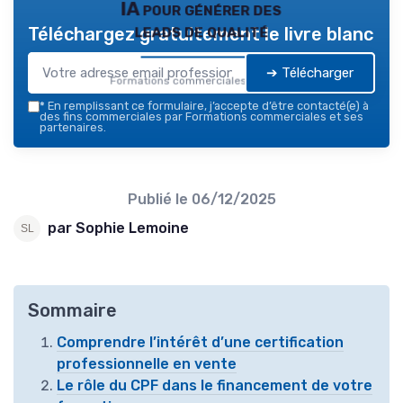
IA pour générer des
leads de qualité
Téléchargez gratuitement le livre blanc
➔ Télécharger
Formations commerciales — 2026
*
En remplissant ce formulaire, j’accepte d’être contacté(e) à
des fins commerciales par Formations commerciales et ses
partenaires.
Publié le
06/12/2025
par Sophie Lemoine
Sommaire
Comprendre l’intérêt d’une certification
professionnelle en vente
Le rôle du CPF dans le financement de votre