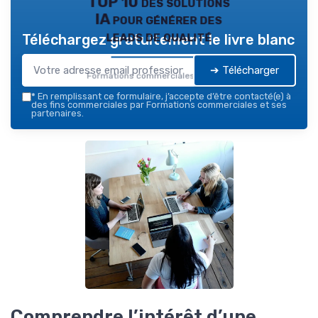
TOP 10 des solutions
IA pour générer des
leads de qualité
Téléchargez gratuitement le livre blanc
➔ Télécharger
Formations commerciales — 2026
*
En remplissant ce formulaire, j’accepte d’être contacté(e) à
des fins commerciales par Formations commerciales et ses
partenaires.
Comprendre l’intérêt d’une