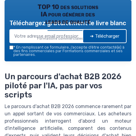
TOP 10 des solutions
IA pour générer des
leads de qualité
Téléchargez gratuitement le livre blanc
➔ Télécharger
Formations commerciales — 2026
*
En remplissant ce formulaire, j’accepte d’être contacté(e) à
des fins commerciales par Formations commerciales et ses
partenaires.
Un parcours d'achat B2B 2026
piloté par l'IA, pas par vos
scripts
Le parcours d'achat B2B 2026 commence rarement par
un appel sortant de vos commerciaux. Les acheteurs
professionnels interrogent d'abord un moteur
d'intelligence artificielle, comparent des contenus
d'experts, puis valident leurs décisions d'achat bien