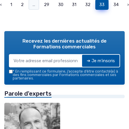
‹
1
2
...
29
30
31
32
33
34
›
Recevez les dernières actualités de
Formations commerciales
➔ Je m'inscris
*
En remplissant ce formulaire, j’accepte d’être contacté(e) à
des fins commerciales par Formations commerciales et ses
partenaires.
Parole d'experts