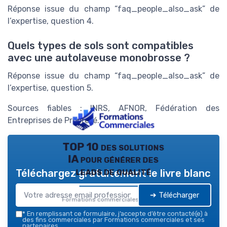
Réponse issue du champ “faq_people_also_ask” de
l’expertise, question 4.
Quels types de sols sont compatibles
avec une autolaveuse monobrosse ?
Réponse issue du champ “faq_people_also_ask” de
l’expertise, question 5.
Sources fiables : INRS, AFNOR, Fédération des
Entreprises de Propreté.
TOP 10 des solutions
IA pour générer des
leads de qualité
Téléchargez gratuitement le livre blanc
➔ Télécharger
Formations commerciales — 2026
*
En remplissant ce formulaire, j’accepte d’être contacté(e) à
des fins commerciales par Formations commerciales et ses
partenaires.