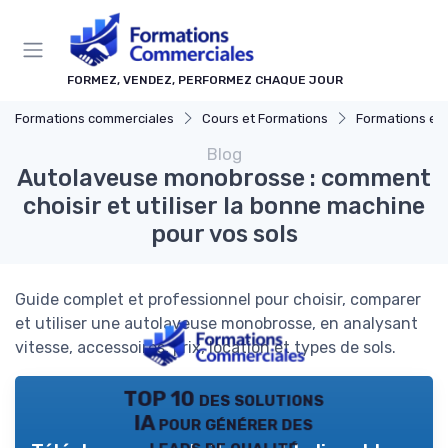
Panneau de gestion des cookies
FORMEZ, VENDEZ, PERFORMEZ CHAQUE JOUR
Formations commerciales
Cours et Formations
Formations en 
Blog
Autolaveuse monobrosse : comment
choisir et utiliser la bonne machine
pour vos sols
Guide complet et professionnel pour choisir, comparer
et utiliser une autolaveuse monobrosse, en analysant
vitesse, accessoires, prix, location et types de sols.
TOP 10 des solutions
IA pour générer des
leads de qualité