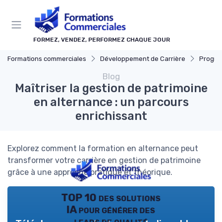
Panneau de gestion des cookies
FORMEZ, VENDEZ, PERFORMEZ CHAQUE JOUR
Formations commerciales
Développement de Carrière
Progressi
Blog
Maîtriser la gestion de patrimoine
en alternance : un parcours
enrichissant
Explorez comment la formation en alternance peut
transformer votre carrière en gestion de patrimoine
grâce à une approche pratique et théorique.
TOP 10 des solutions
IA pour générer des
leads de qualité