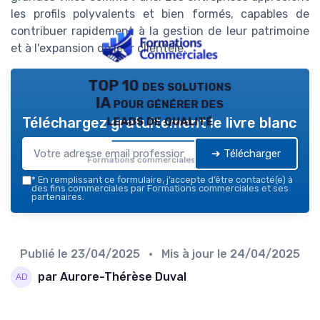
les profils polyvalents et bien formés, capables de
contribuer rapidement à la gestion de leur patrimoine
et à l'expansion de leur clientèle.
TOP 10 des solutions
IA pour générer des
leads de qualité
Téléchargez gratuitement le livre blanc
➔ Télécharger
Formations commerciales — 2026
*
En remplissant ce formulaire, j’accepte d’être contacté(e) à
des fins commerciales par Formations commerciales et ses
partenaires.
Publié le
23/04/2025
• Mis à jour le
24/04/2025
par Aurore-Thérèse Duval