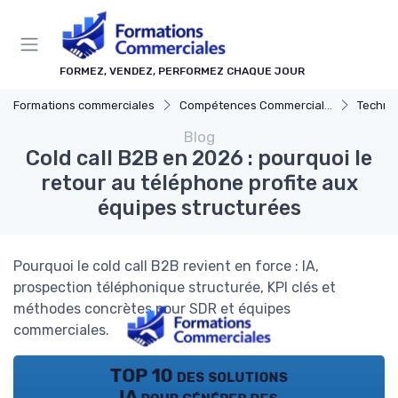
Panneau de gestion des cookies
FORMEZ, VENDEZ, PERFORMEZ CHAQUE JOUR
Formations commerciales
Compétences Commerciales Clés
Techni
Blog
Cold call B2B en 2026 : pourquoi le
retour au téléphone profite aux
équipes structurées
Pourquoi le cold call B2B revient en force : IA,
prospection téléphonique structurée, KPI clés et
méthodes concrètes pour SDR et équipes
commerciales.
TOP 10 des solutions
IA pour générer des