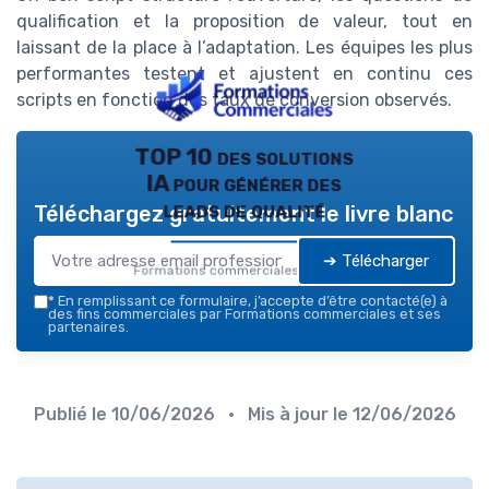
qualification et la proposition de valeur, tout en
laissant de la place à l’adaptation. Les équipes les plus
performantes testent et ajustent en continu ces
scripts en fonction des taux de conversion observés.
TOP 10 des solutions
IA pour générer des
leads de qualité
Téléchargez gratuitement le livre blanc
➔ Télécharger
Formations commerciales — 2026
*
En remplissant ce formulaire, j’accepte d’être contacté(e) à
des fins commerciales par Formations commerciales et ses
partenaires.
Publié le
10/06/2026
• Mis à jour le
12/06/2026