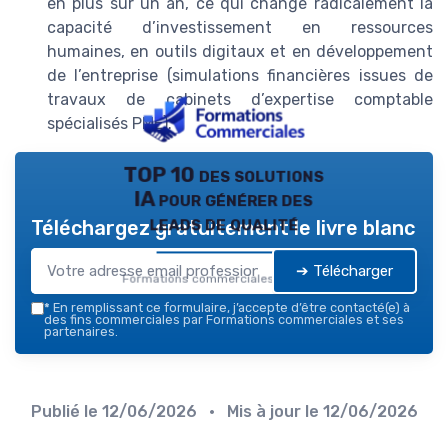
en plus sur un an, ce qui change radicalement la
capacité d’investissement en ressources
humaines, en outils digitaux et en développement
de l’entreprise (simulations financières issues de
travaux de cabinets d’expertise comptable
spécialisés PME).
TOP 10 des solutions
IA pour générer des
leads de qualité
Téléchargez gratuitement le livre blanc
➔ Télécharger
Formations commerciales — 2026
*
En remplissant ce formulaire, j’accepte d’être contacté(e) à
des fins commerciales par Formations commerciales et ses
partenaires.
Publié le
12/06/2026
• Mis à jour le
12/06/2026