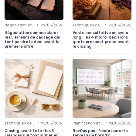
•
•
Négociation et persuasion
29/05/2026
Techniques de vente
20/05/2026
Négociation commerciale :
Vente consultative en cycle
les 5 erreurs de cadrage qui
long : les 4 micro-décisions
font perdre le deal avant la
que le prospect prend avant
première offre
le closing
•
•
Techniques de vente
15/05/2026
Planification et stratégie de vente
14/05/2026
Closing avant l ete : les 5
RevOps pour fondateurs : le
relances qui font signer en
tableau de bord 12