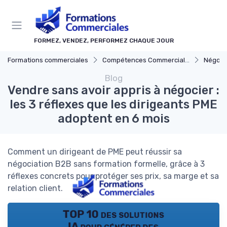
Panneau de gestion des cookies
FORMEZ, VENDEZ, PERFORMEZ CHAQUE JOUR
Formations commerciales
Compétences Commerciales Clés
Négocia
Blog
Vendre sans avoir appris à négocier :
les 3 réflexes que les dirigeants PME
adoptent en 6 mois
Comment un dirigeant de PME peut réussir sa
négociation B2B sans formation formelle, grâce à 3
réflexes concrets pour protéger ses prix, sa marge et sa
relation client.
TOP 10 des solutions
IA pour générer des