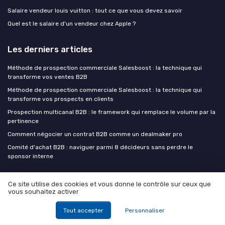
Salaire vendeur louis vuitton : tout ce que vous devez savoir
Quel est le salaire d'un vendeur chez Apple ?
Les derniers articles
Méthode de prospection commerciale Salesboost : la technique qui
transforme vos ventes B2B
Méthode de prospection commerciale Salesboost : la technique qui
transforme vos prospects en clients
Prospection multicanal B2B : le framework qui remplace le volume par la
pertinence
Comment négocier un contrat B2B comme un dealmaker pro
Comité d'achat B2B : naviguer parmi 8 décideurs sans perdre le
sponsor interne
Formations commerciales
Ce site utilise des cookies et vous donne le contrôle sur ceux que
vous souhaitez activer
Tout accepter
Personnaliser